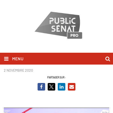
MENU
Mgr M Rougé BCV.PNG
2 NOVEMBRE 2020
PARTAGER SUR :