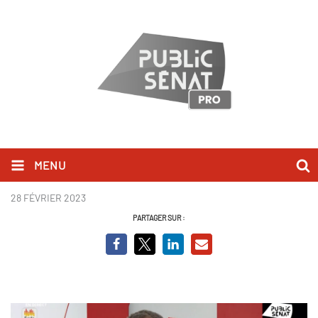
MENU
Michaël Delafosse.jpg
28 FÉVRIER 2023
PARTAGER SUR :