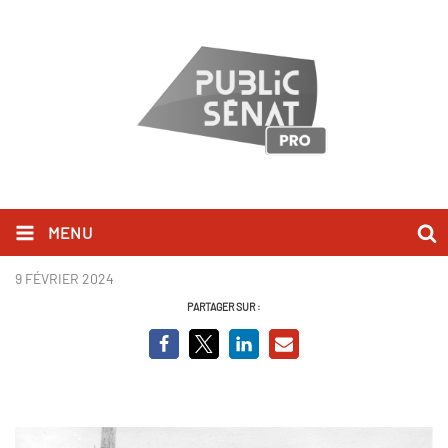
MENU
Moissons sanglantes (2).jpg
9 FÉVRIER 2024
PARTAGER SUR :