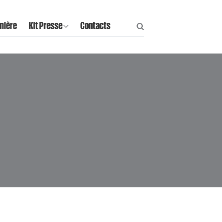
mière
Kit Presse
Contacts