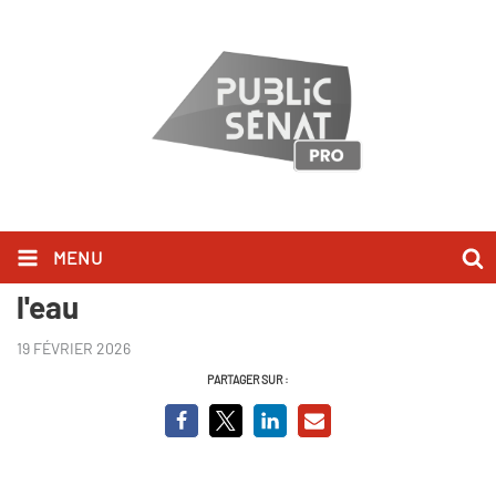
MENU
Monde agricole : la fracture de
l'eau
19 FÉVRIER 2026
PARTAGER SUR :