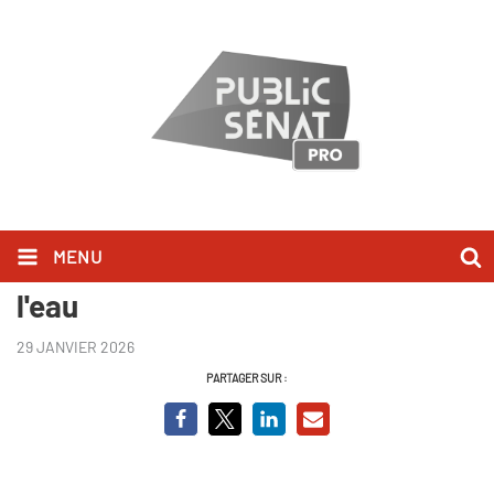
MENU
Monde agricole : la fracture de
l'eau
29 JANVIER 2026
PARTAGER SUR :