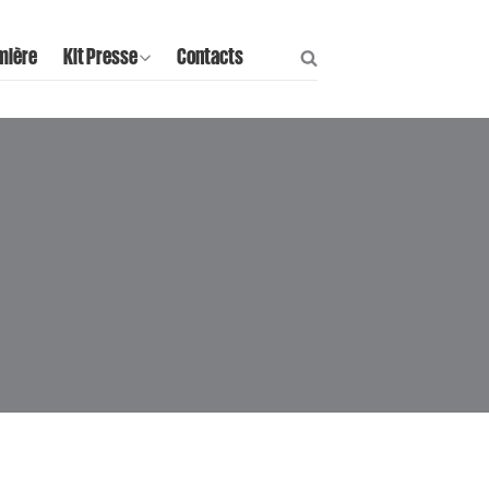
mière
Kit Presse
Contacts