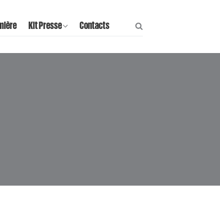
mière
Kit Presse
Contacts