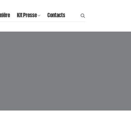
mière
Kit Presse
Contacts