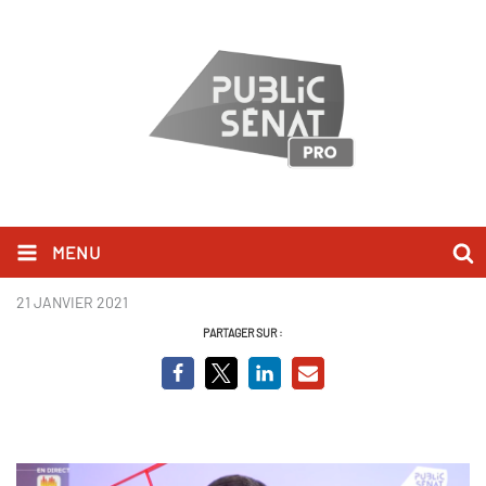
MENU
Nicolas Bay BCV.PNG
21 JANVIER 2021
PARTAGER SUR :