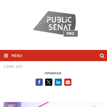
MENU
Nicolas Dupont-Aignan_BCV.png
2 AVRIL 2021
PARTAGER SUR :