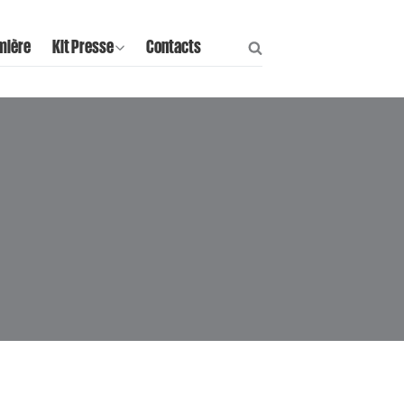
mière
Kit Presse
Contacts