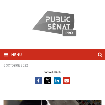
MENU
Nucléaire - les défis de la relance
6 OCTOBRE 2022
PARTAGER SUR :