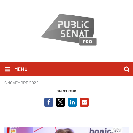
MENU
olivia grégoire BCV.PNG
6 NOVEMBRE 2020
PARTAGER SUR :