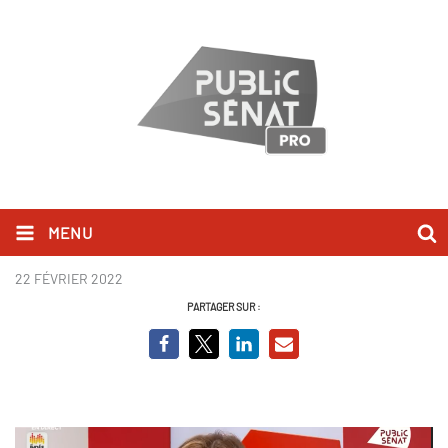
MENU
Olivia Grégoire BCVO.PNG
22 FÉVRIER 2022
PARTAGER SUR :