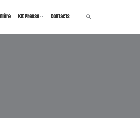
mière
Kit Presse
Contacts