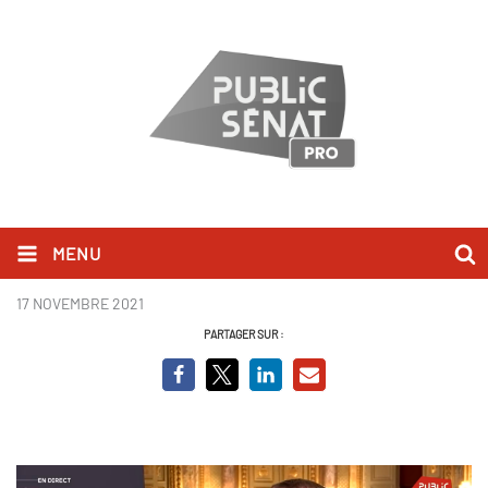
MENU
Olivier Dussopt - QAG.PNG
17 NOVEMBRE 2021
PARTAGER SUR :