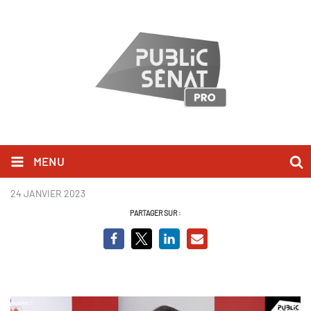
MENU
Olivier Faure - BCVO.PNG
24 JANVIER 2023
PARTAGER SUR :