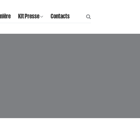
mière
Kit Presse
Contacts