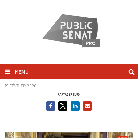
MENU
Olivier Véran.PNG
19 FÉVRIER 2020
PARTAGER SUR :