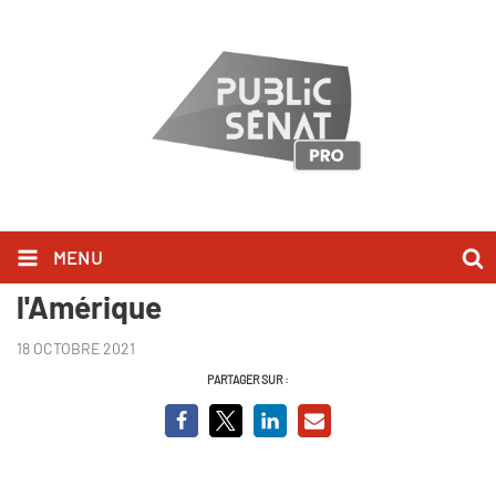
MENU
On the line, les expulsés de
l'Amérique
18 OCTOBRE 2021
PARTAGER SUR :