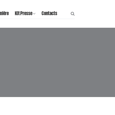
mière
Kit Presse
Contacts