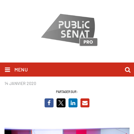
MENU
Oriane Mancini .jpg
14 JANVIER 2020
PARTAGER SUR :