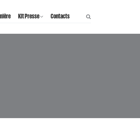
mière
Kit Presse
Contacts