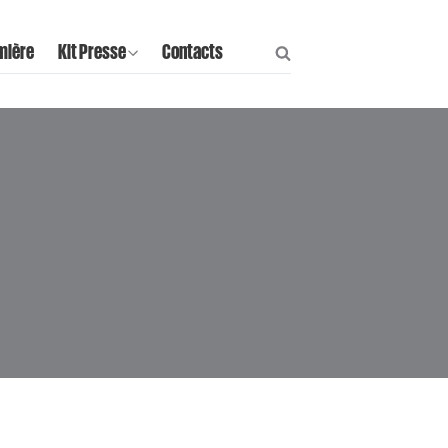
mière
Kit Presse
Contacts