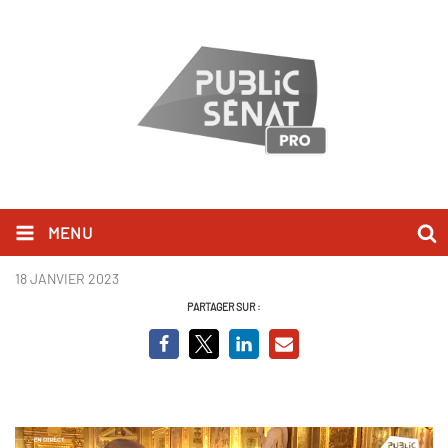
MENU
Patriat - QAG.PNG
18 JANVIER 2023
PARTAGER SUR :