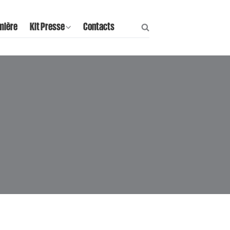
mière
Kit Presse
Contacts