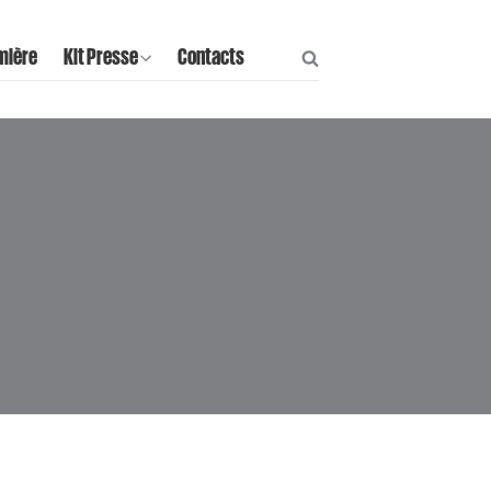
mière
Kit Presse
Contacts