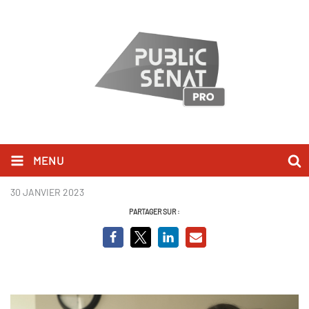
MENU
Pauline - Bébés secoués
30 JANVIER 2023
PARTAGER SUR :