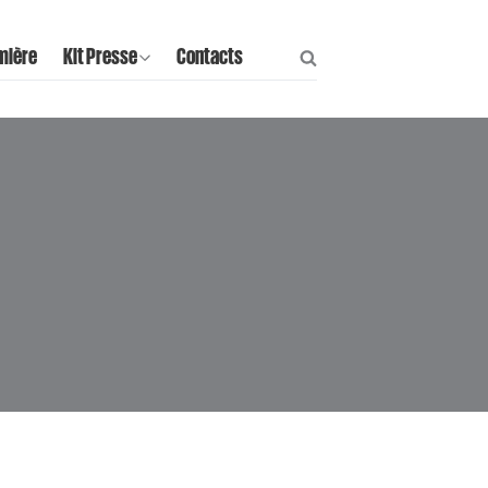
mière
Kit Presse
Contacts