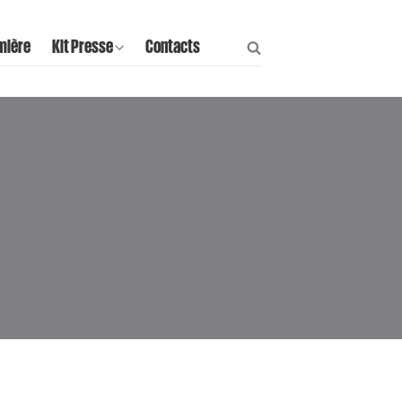
mière
Kit Presse
Contacts