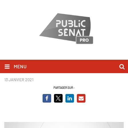
MENU
Planche club des partenaires.jpg
13 JANVIER 2021
PARTAGER SUR :