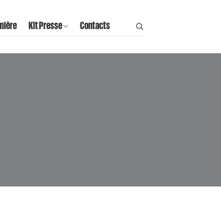
mière
Kit Presse
Contacts