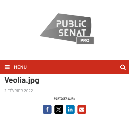
MENU
PQCD - Antoine Frérot PDG de
Veolia.jpg
2 FÉVRIER 2022
PARTAGER SUR :