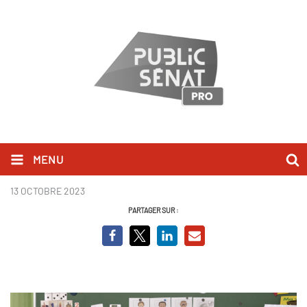
MENU
Proviseure : rôle prinicpal
13 OCTOBRE 2023
PARTAGER SUR :