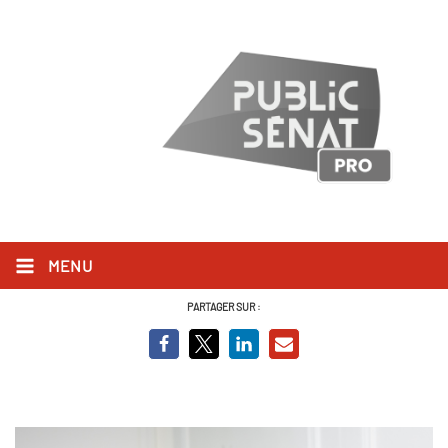
PSenat_Capa_A.Detienne_310822_
MENU
20 SEPTEMBRE 2022
PARTAGER SUR :