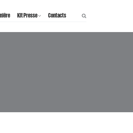
mière
Kit Presse
Contacts