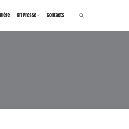
mière
Kit Presse
Contacts