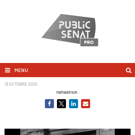
MENU
┬® Roche Productions_3_EP3.jpg
13 OCTOBRE 2025
PARTAGER SUR :