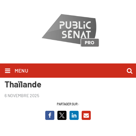
MENU
Rama X, le mystérieux roi de
Thaïlande
6 NOVEMBRE 2025
PARTAGER SUR :