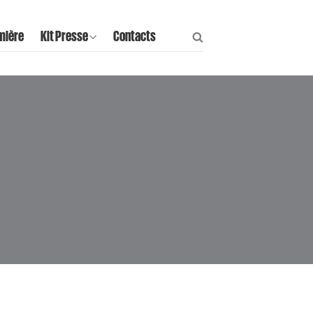
mière
Kit Presse
Contacts