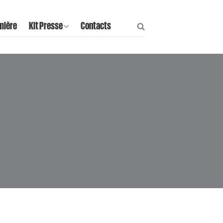
mière
Kit Presse
Contacts