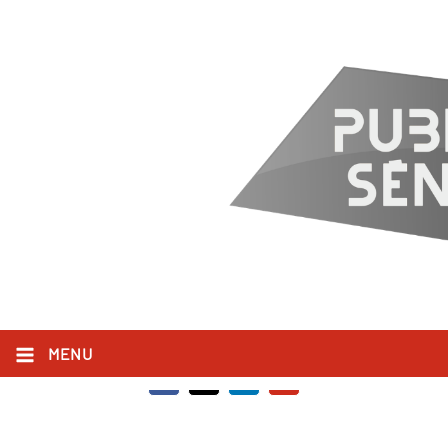
RechercheMicrosOrganismesMarin
(1).jpg
8 NOVEMBRE 2024
PARTAGER SUR :
MENU