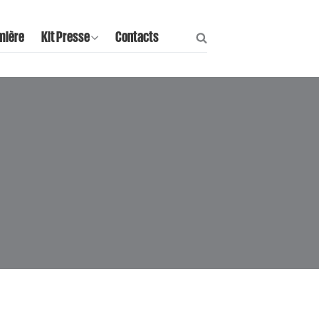
mière
Kit Presse
Contacts