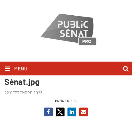
MENU
René Monory, le mécanicien du
Sénat.jpg
22 SEPTEMBRE 2023
PARTAGER SUR :