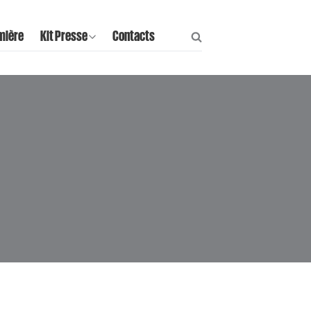
mière
Kit Presse
Contacts