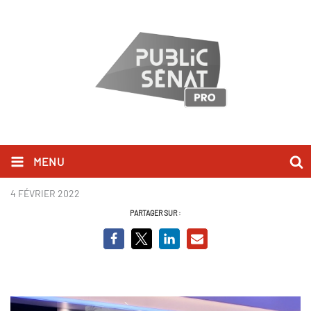
MENU
Richard Ferrand_220204.png
4 FÉVRIER 2022
PARTAGER SUR :