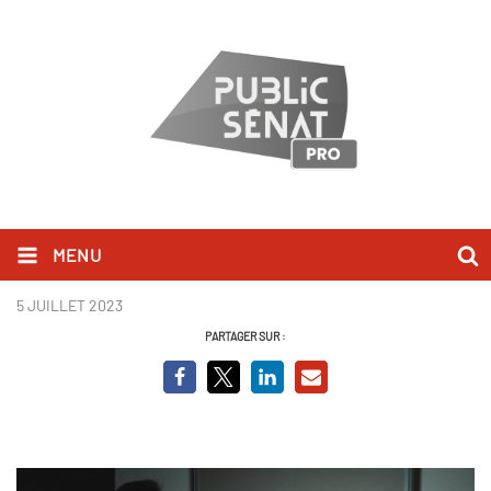
MENU
Sénat en action - Fonds Marianne
5 JUILLET 2023
PARTAGER SUR :