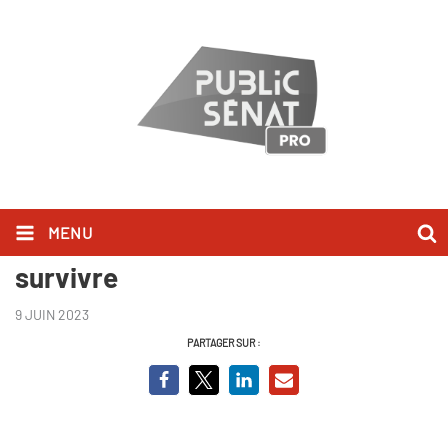
MENU
Corée du Nord, un plan pour
survivre
9 JUIN 2023
PARTAGER SUR :