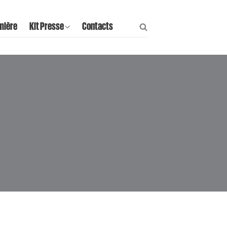
mière
Kit Presse
Contacts